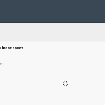
(Гіпермаркет
84