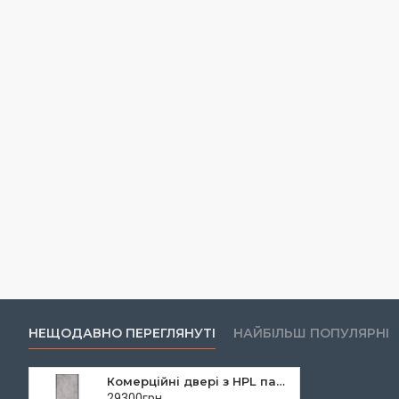
НЕЩОДАВНО ПЕРЕГЛЯНУТІ
НАЙБІЛЬШ ПОПУЛЯРНІ
Комерційні двері з HPL панелями модель М1 комплектація Campus (базова вартість)
29300грн.