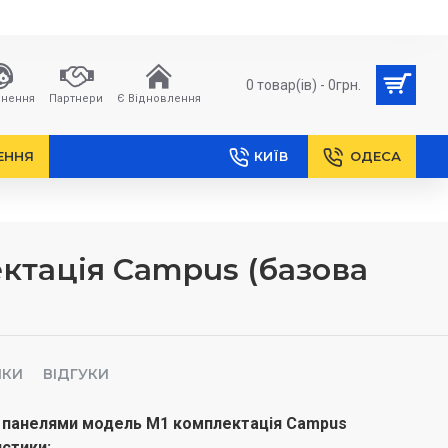
0 товар(ів) - 0грн.
нення
Партнери
Є Відновлення
ЕННЯ
КИЇВ
ОДЕСА
ктація Campus (базова
ИКИ
ВІДГУКИ
L панелями модель М1 комплектація Campus
истики: