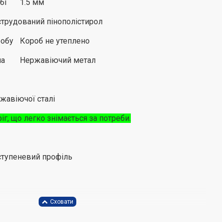
бі
1.5 мм
струдований пінополістирол
робу
Короб не утеплено
на
Нержавіючий метал
жавіючої сталі
г, що легко знімається за потреби.
ступеневий профіль