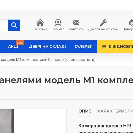
Головна
Про нас
Контакти
Доставка/Монтаж
Повер
sale
АКЦІЇ
ДВЕРІ НА СКЛАДІ
ГАЛЕРЕЯ
Є ВІДНОВЛ
и модель М1 комплектація Campus (базова вартість)
панелями модель М1 компле
ОПИС
ХАРАКТЕРИСТ
Комерційні двері з HP
включає такі характер