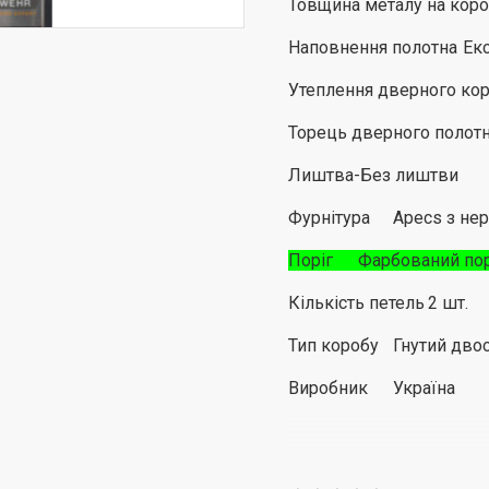
Товщина металу на коро
Наповнення полотна
Ек
Утеплення дверного ко
Торець дверного полот
Лиштва-Без лиштви
Фурнітура
Apecs з нер
Поріг
Фарбований порі
Кількість петель
2 шт.
Тип коробу
Гнутий дво
Виробник
Україна