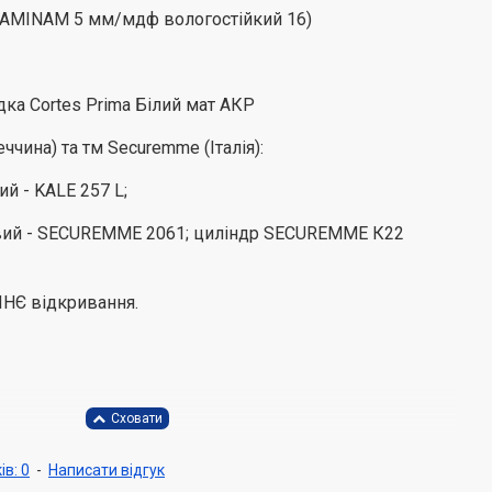
LAMINAM 5 мм/мдф вологостійкий 16)
ка Cortes Prima Білий мат АКР
еччина) та тм Securemme (Італія):
й - KALE 257 L;
вий - SECUREMME 2061; циліндр SECUREMME К22
НЄ відкривання.
ів: 0
-
Написати відгук