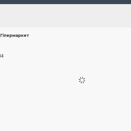
(Гіпермаркет
84