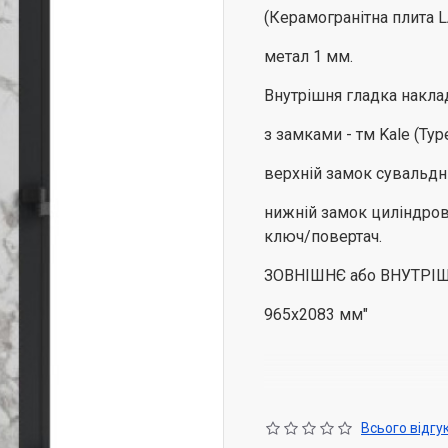
(Керамогранітна плита 
метал 1 мм.
Внутрішня гладка наклад
з замками - тм Kale (Тур
верхній замок сувальдни
нижній замок циліндро
ключ/повертач.
ЗОВНІШНЄ або ВНУТРІШ
965х2083 мм"
Всього відгук