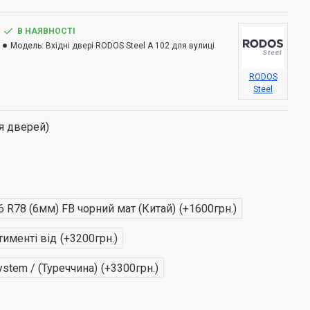
В НАЯВНОСТІ
Модель:
Вхідні двері RODOS Steel A 102 для вулиці
RODOS
Steel
я дверей)
26 R78 (6мм) FB чорний мат (Китай)
(+1600грн.)
тименті від
(+3200грн.)
System / (Туреччина)
(+3300грн.)