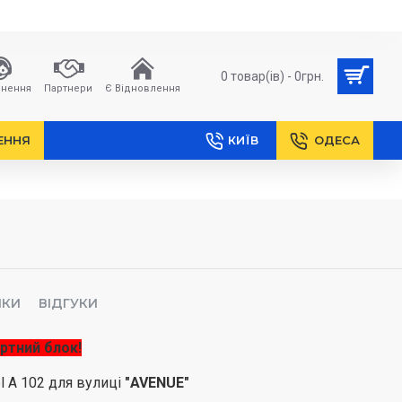
0 товар(ів) - 0грн.
нення
Партнери
Є Відновлення
ЕННЯ
КИЇВ
ОДЕСА
ИКИ
ВІДГУКИ
ртний блок!
l A 102 для вулиці
"AVENUE"