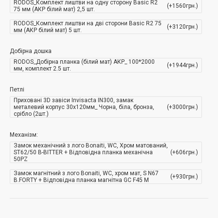
RODOS_Комплект лиштви на одну сторону Basic R2
(+1560грн.)
75 мм (АКР білий мат) 2,5 шт.
*Передбачена доплата за фарбування алюмінієвого контуру
RODOS_Комплект лиштви на дві сторони Basic R2 75
в інший колір (білий, чорний)
(+3120грн.)
мм (АКР білий мат) 5 шт.
**Передбачена доплата за фарбування коробок ALUM в інший колір
Добірна дошка
(білий, чорний)
RODOS_Добірна планка (білий мат) АКР_ 100*2000
(+1944грн.)
мм, комплект 2.5 шт.
Конструкція двері
Петлі
Приховані 3D завіси Invisacta IN300, замак
металевий корпус 30х120мм_ Чорна, біла, бронза,
(+3000грн.)
срібло (2шт.)
Можливі варіанти лиштви
Механізм:
Замок механічний з лого Bonaiti, WC, Хром матований,
ST62/50 B-BITTER + Відповідна планка механічна
(+606грн.)
Можливі варіанти коробу
50PZ
Замок магнітний з лого Bonaiti, WC, хром мат, S N67
Можливі варіанти добірної дошки
(+930грн.)
B.FORTY + Відповідна планка магнітна GC F45 M
Шановні покупці, просимо Вас звернути увагу на те,
що представлені дверні коробки підходять не для