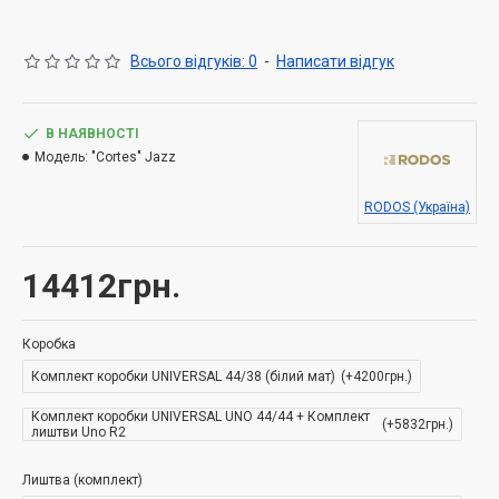
Конструкція полотна: стільниковий гофро
наповнювач, рама дверна - зрощений брус,
Всього відгуків: 0
-
Написати відгук
накладки - МДФ високої якості
Вид закривання: звичайне / чверть, внутрішнє /
В НАЯВНОСТІ
чверть, звичайне / приховане
Модель:
"Cortes" Jazz
Система "Маgic" /
"Slido"
розсувна система
RODOS (Україна)
Звукоізоляція
14412грн.
Стійкість до УФ-променів
Використання в приміщеннях з підвищеною
Коробка
вологістю
Комплект коробки UNIVERSAL 44/38 (білий мат)
(+4200грн.)
Алюмінієвий торець
Комплект коробки UNIVERSAL UNO 44/44 + Комплект
(+5832грн.)
лиштви Uno R2
Лиштва (комплект)
Кольори: RAL (на вибір)