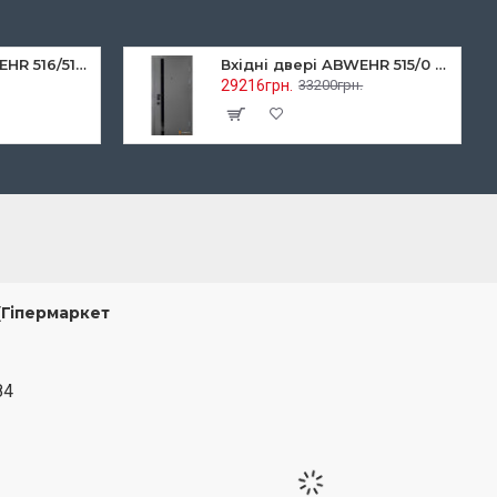
Вхідні двері ABWEHR 516/517 Rain для квартири
Вхідні двері ABWEHR 515/0 Stella Кварцит для квартири
29216грн.
33200грн.
(Гіпермаркет
84