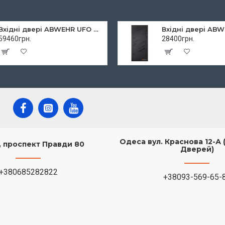
Вхідні двері ABWEHR UFO для вулиці
59460грн.
28400грн.
Одеса вул. Краснова 12-А 
в, проспект Правди 80
Дверей)
+380685282822
+38093-569-65-