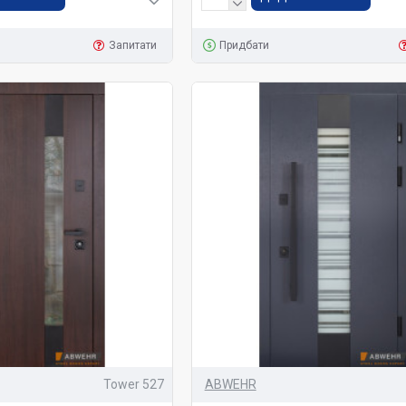
Запитати
Придбати
Tower 527
ABWEHR