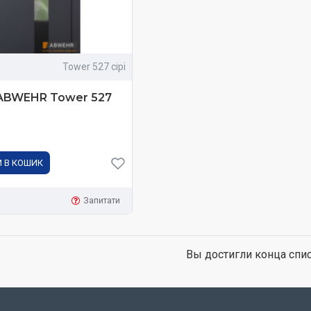
Tower 527 сірі
 ABWEHR Tower 527
 В КОШИК
Запитати
Вы достигли конца спис