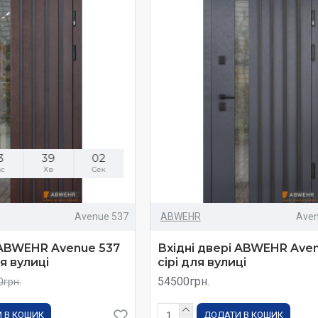
3
39
01
ас
Хв
Сек
Avenue 537
ABWEHR
Aven
 ABWEHR Avenue 537
Вхідні двері ABWEHR Ave
я вулиці
сірі для вулиці
54500грн.
0грн.
 В КОШИК
ДОДАТИ В КОШИК