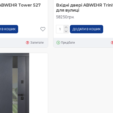
 ABWEHR Tower 527
Вхідні двері ABWEHR Trini
для вулиці
58250грн.
 В КОШИК
ДОДАТИ В КОШИК
Запитати
Придбати