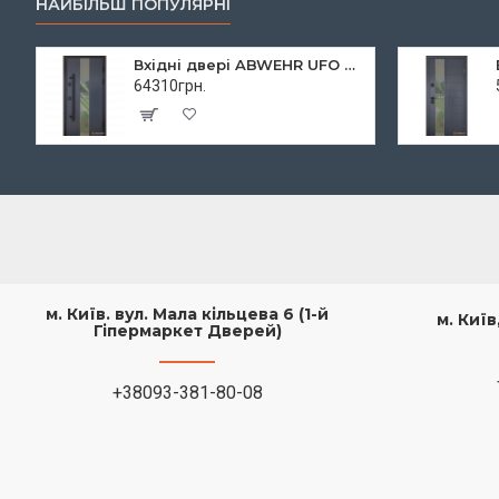
НАЙБІЛЬШ ПОПУЛЯРНІ
Вхідні двері ABWEHR UFO BLACK для вулиці
64310грн.
м. Київ. вул. Мала кільцева 6 (1-й
м. Киї
Гіпермаркет Дверей)
+38093-381-80-08