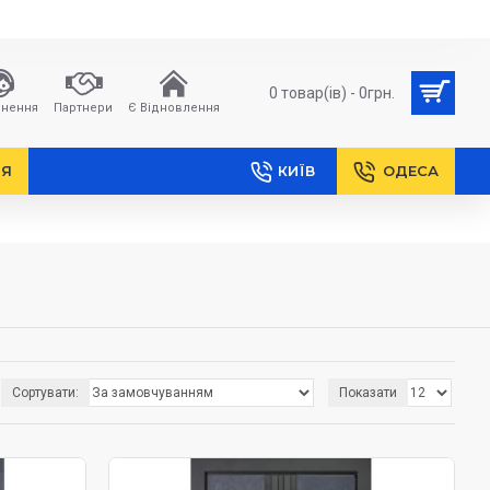
0 товар(ів) - 0грн.
нення
Партнери
Є Відновлення
НЯ
КИЇВ
ОДЕСА
Сортувати:
Показати