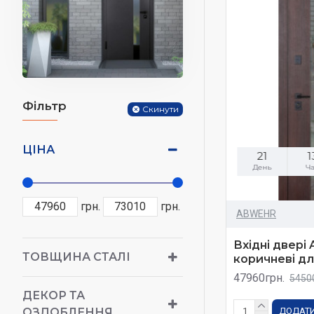
Фільтр
Скинути
ЦІНА
21
1
День
Ч
грн.
грн.
ABWEHR
Вхідні двері
ТОВЩИНА СТАЛІ
коричневі дл
47960грн.
5450
ДЕКОР ТА
ОЗДОБЛЕННЯ
ДОДАТИ