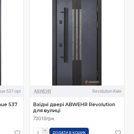
ue 537 сірі
ABWEHR
Revolution Kale
nue 537
Вхідні двері ABWEHR Revolution
для вулиці
73010грн.
ДОДАТИ В КОШИК